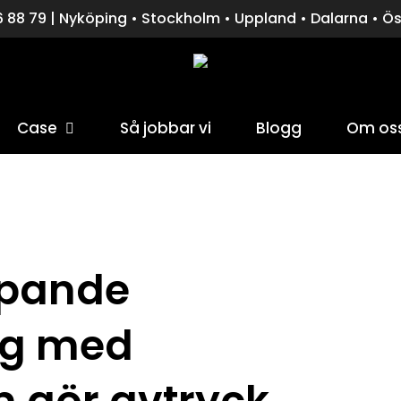
 88 79 | Nyköping • Stockholm • Uppland • Dalarna • Ö
Case
Så jobbar vi
Blogg
Om os
för att stänga fönstret.
öpande
ng med