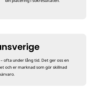
din placering i sökresultaten.
ansverige
– ofta under lång tid. Det ger oss en
et och er marknad som gör skillnad
närvaro.