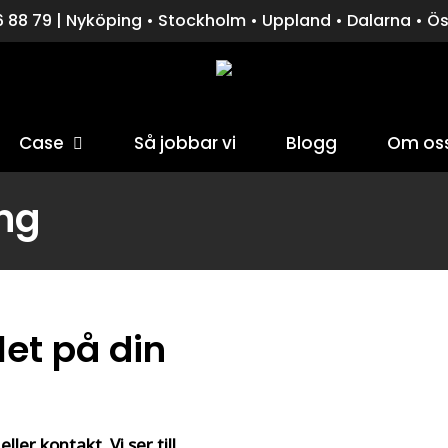
 88 79 | Nyköping • Stockholm • Uppland • Dalarna • Ö
Case
Så jobbar vi
Blogg
Om os
för att stänga fönstret.
ng
let på din
ller kontakt. Vi ser till