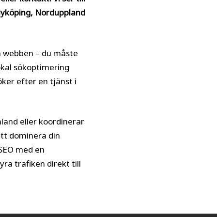
 Nyköping, Norduppland
på webben – du måste
Lokal sökoptimering
ker efter en tjänst i
land eller koordinerar
att dominera din
 SEO med en
a trafiken direkt till