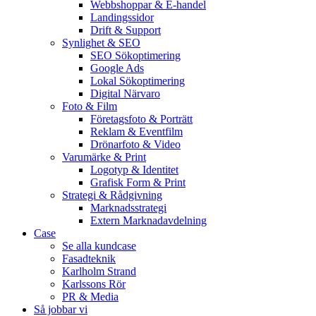
Webbshoppar & E-handel
Landingssidor
Drift & Support
Synlighet & SEO
SEO Sökoptimering
Google Ads
Lokal Sökoptimering
Digital Närvaro
Foto & Film
Företagsfoto & Porträtt
Reklam & Eventfilm
Drönarfoto & Video
Varumärke & Print
Logotyp & Identitet
Grafisk Form & Print
Strategi & Rådgivning
Marknadsstrategi
Extern Marknadavdelning
Case
Se alla kundcase
Fasadteknik
Karlholm Strand
Karlssons Rör
PR & Media
Så jobbar vi