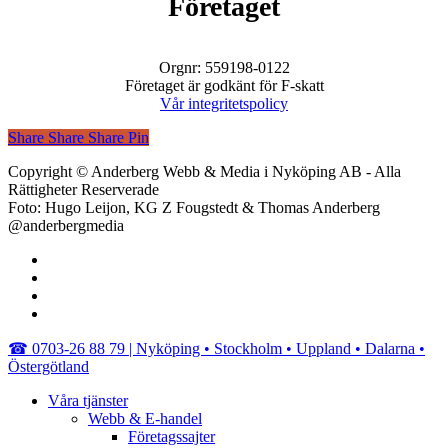
Företaget
Orgnr: 559198-0122
Företaget är godkänt för F-skatt
Vår integritetspolicy
Share
Share
Share
Share
Pin
Copyright © Anderberg Webb & Media i Nyköping AB - Alla
Rättigheter Reserverade
Foto: Hugo Leijon, KG Z Fougstedt & Thomas Anderberg
@anderbergmedia
facebook
linkedin
youtube
instagram
Close
☎︎ 0703-26 88 79 | Nyköping • Stockholm • Uppland • Dalarna •
Menu
Östergötland
Våra tjänster
Webb & E-handel
Företagssajter