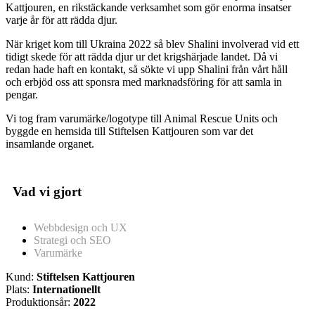
Kattjouren, en rikstäckande verksamhet som gör enorma insatser
varje år för att rädda djur.
När kriget kom till Ukraina 2022 så blev Shalini involverad vid ett
tidigt skede för att rädda djur ur det krigshärjade landet. Då vi
redan hade haft en kontakt, så sökte vi upp Shalini från vårt håll
och erbjöd oss att sponsra med marknadsföring för att samla in
pengar.
Vi tog fram varumärke/logotype till Animal Rescue Units och
byggde en hemsida till Stiftelsen Kattjouren som var det
insamlande organet.
Vad vi gjort
Webbdesign och UX
Strategi och SEO
Varumärke
Kund:
Stiftelsen Kattjouren
Plats:
Internationellt
Produktionsår:
2022