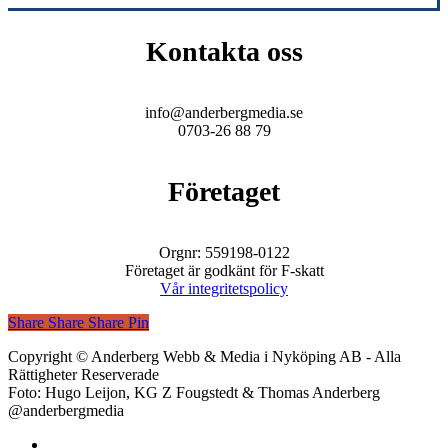
Kontakta oss
info@anderbergmedia.se
0703-26 88 79
Företaget
Orgnr: 559198-0122
Företaget är godkänt för F-skatt
Vår integritetspolicy
Share
Share
Share
Share
Pin
Copyright © Anderberg Webb & Media i Nyköping AB - Alla
Rättigheter Reserverade
Foto: Hugo Leijon, KG Z Fougstedt & Thomas Anderberg
@anderbergmedia
facebook