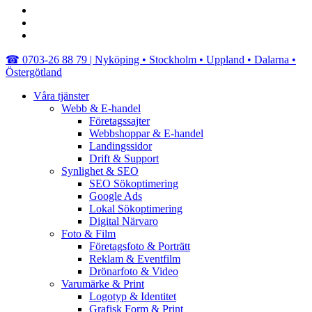
linkedin
youtube
instagram
Close
☎︎ 0703-26 88 79 | Nyköping • Stockholm • Uppland • Dalarna •
Menu
Östergötland
Våra tjänster
Webb & E-handel
Företagssajter
Webbshoppar & E-handel
Landingssidor
Drift & Support
Synlighet & SEO
SEO Sökoptimering
Google Ads
Lokal Sökoptimering
Digital Närvaro
Foto & Film
Företagsfoto & Porträtt
Reklam & Eventfilm
Drönarfoto & Video
Varumärke & Print
Logotyp & Identitet
Grafisk Form & Print