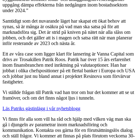
uppgång dämpa effekterna från nedgången inom bostadssektorn
under 2024.”
Samtidigt som det nuvarande läget har skapat ett ökat behov att
synas, så är många är osäkra på vad man ska satsa på för att
marknadsföra sig. Det är strid på kniven på nätet när alla slåss om
jobben, och det gäller att is i magen och satsa rätt när man planerar
inför resterande av 2023 och nästa år.
Ett av våra case som ligger klart för lansering är Vanna Capital som
drivs av Trosakillen Patrik Roos. Patrik har över 15 års erfarenhet
inom finansbranchen med inriktning på valutaoptioner. Han har
jobbat i olika chefspositioner på ett flertal banker i Europa och USA
och jobbar just nu bland annat i projektet Resinova som förvärvar
fastigheter.
Vi ställde frågan till Patrik vad han tror om hur det kommer att se ut
framöver, och om det finns något ljus i tunneln.
Läs Patriks gästinlägg i vår nyhetsblogg
Vi finns för alla som vill ha råd och hjälp med vilken väg man ska
gå i djungeln av parametrar inom marknadsföring och
kommunikation. Kontakta oss gärna för en förutsättningslös dialog
och ställ frågor. Vi kommer att finnas på plats förutom veckorna 30-