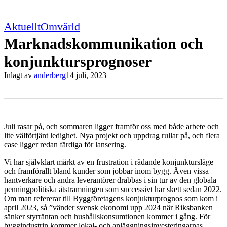
Aktuellt
Omvärld
Marknadskommunikation och
konjunktursprognoser
Inlagt av
anderberg
14 juli, 2023
Juli rasar på, och sommaren ligger framför oss med både arbete och
lite välförtjänt ledighet. Nya projekt och uppdrag rullar på, och flera
case ligger redan färdiga för lansering.
Vi har självklart märkt av en frustration i rådande konjunktursläge
och framförallt bland kunder som jobbar inom bygg. Även vissa
hantverkare och andra leverantörer drabbas i sin tur av den globala
penningpolitiska åtstramningen som successivt har skett sedan 2022.
Om man refererar till Byggföretagens konjukturprognos som kom i
april 2023, så ”vänder svensk ekonomi upp 2024 när Riksbanken
sänker styrräntan och hushållskonsumtionen kommer i gång. För
byggindustrin kommer lokal- och anläggningsinvesteringarnas