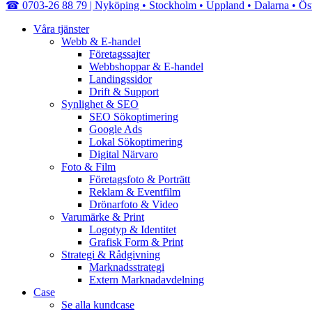
Close
☎︎ 0703-26 88 79 | Nyköping • Stockholm • Uppland • Dalarna • Ös
Menu
Våra tjänster
Webb & E-handel
Företagssajter
Webbshoppar & E-handel
Landingssidor
Drift & Support
Synlighet & SEO
SEO Sökoptimering
Google Ads
Lokal Sökoptimering
Digital Närvaro
Foto & Film
Företagsfoto & Porträtt
Reklam & Eventfilm
Drönarfoto & Video
Varumärke & Print
Logotyp & Identitet
Grafisk Form & Print
Strategi & Rådgivning
Marknadsstrategi
Extern Marknadavdelning
Case
Se alla kundcase