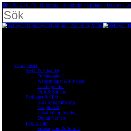
Skip
☎︎ 0703-26 88 79 | Nyköping • Stockholm • Uppland • Dalarna • Ös
to
main
content
Close
Search
facebook
linkedin
youtube
instagram
search
Menu
Menu
search
Menu
Våra tjänster
Webb & E-handel
Företagssajter
Webbshoppar & E-handel
Landingssidor
Drift & Support
Synlighet & SEO
SEO Sökoptimering
Google Ads
Lokal Sökoptimering
Digital Närvaro
Foto & Film
Företagsfoto & Porträtt