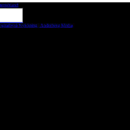
tergötland
Tryck på Enter för att söka eller tryck på Esc för att stänga