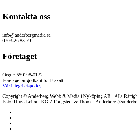
Kontakta oss
info@anderbergmedia.se
0703-26 88 79
Företaget
Orgnr: 559198-0122
Företaget är godkänt för F-skatt
Vår integritetspolicy
Copyright © Anderberg Webb & Media i Nyköping AB - Alla Rättigh
Foto: Hugo Leijon, KG Z Fougstedt & Thomas Anderberg @anderb
facebook
linkedin
youtube
instagram