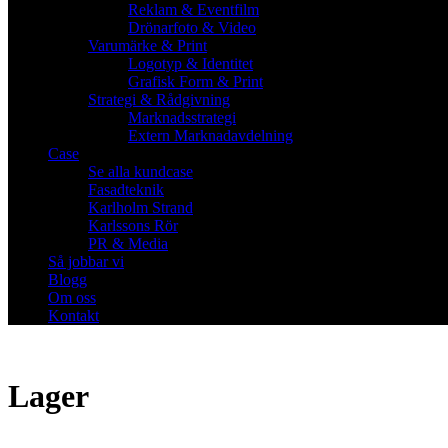
Reklam & Eventfilm
Drönarfoto & Video
Varumärke & Print
Logotyp & Identitet
Grafisk Form & Print
Strategi & Rådgivning
Marknadsstrategi
Extern Marknadavdelning
Case
Se alla kundcase
Fasadteknik
Karlholm Strand
Karlssons Rör
PR & Media
Så jobbar vi
Blogg
Om oss
Kontakt
Lager