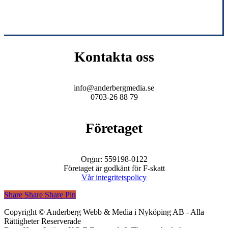
Kontakta oss
info@anderbergmedia.se
0703-26 88 79
Företaget
Orgnr: 559198-0122
Företaget är godkänt för F-skatt
Vår integritetspolicy
Share
Share
Share
Share
Pin
Copyright © Anderberg Webb & Media i Nyköping AB - Alla
Rättigheter Reserverade