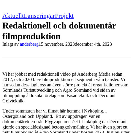
Aktuellt
Lanseringar
Projekt
Redaktionell och dokumentär
filmproduktion
Inlagt av
anderberg
15 november, 2023
december 4th, 2023
Vi har jobbat med redaktionell video på Anderberg Media sedan
2012, och 2020 blev filmproduktion ett segment i våra tjänster. Vi
har sedan dess tagit oss an även större projekt åt organisationer som
Sörmlands Turistutveckling och Agro Sörmland vid sidan av
filmuppdrag åt lokala företag som Fasadteknik och Decorant
Golvteknik.
Under sommaren har vi filmat här hemma i Nyköping, i
Östergötland och Uppland. Ett av uppdragen var en
dokumentärvideo från Flygvapenmuséet i Linköping där Decorant
gjorde en specialdesignad betonggolvmålning. Vi har även gjort ett
nytt filmuppdrag åt Agro Sörmland under hösten 2023. Just nu sitter