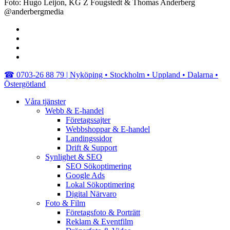
Foto: Hugo Leijon, KG Z Fougstedt & Thomas Anderberg
@anderbergmedia
facebook
linkedin
youtube
instagram
Close
☎︎ 0703-26 88 79 | Nyköping • Stockholm • Uppland • Dalarna •
Menu
Östergötland
Våra tjänster
Webb & E-handel
Företagssajter
Webbshoppar & E-handel
Landingssidor
Drift & Support
Synlighet & SEO
SEO Sökoptimering
Google Ads
Lokal Sökoptimering
Digital Närvaro
Foto & Film
Företagsfoto & Porträtt
Reklam & Eventfilm