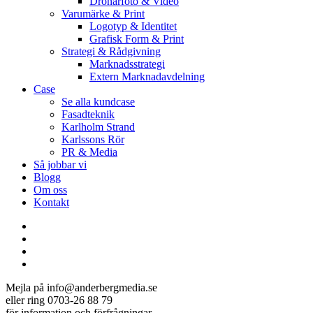
Drönarfoto & Video
Varumärke & Print
Logotyp & Identitet
Grafisk Form & Print
Strategi & Rådgivning
Marknadsstrategi
Extern Marknadavdelning
Case
Se alla kundcase
Fasadteknik
Karlholm Strand
Karlssons Rör
PR & Media
Så jobbar vi
Blogg
Om oss
Kontakt
facebook
linkedin
youtube
instagram
Mejla på info@anderbergmedia.se
eller ring 0703-26 88 79
för information och förfrågningar