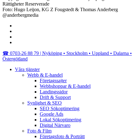
Rättigheter Reserverade
Foto: Hugo Leijon, KG Z Fougstedt & Thomas Anderberg
@anderbergmedia
facebook
linkedin
youtube
instagram
Close
☎︎ 0703-26 88 79 | Nyköping • Stockholm • Uppland • Dalarna •
Menu
Östergötland
Våra tjänster
Webb & E-handel
Företagssajter
Webbshoppar & E-handel
Landingssidor
Drift & Support
Synlighet & SEO
SEO Sökoptimering
Google Ads
Lokal Sökoptimering
Digital Närvaro
Foto & Film
Företagsfoto & Porträtt