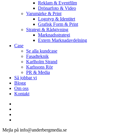
Reklam & Eventfilm
Drönarfoto & Video
Varumärke & Print
Logotyp & Identitet
Grafisk Form & Print
Strategi & Rådgivning
Marknadsstrategi
Extern Marknadavdelning
Case
Se alla kundcase
Fasadteknik
Karlholm Strand
Karlssons Rör
PR & Media
Så jobbar vi
Blogg
Om oss
Kontakt
facebook
linkedin
youtube
instagram
Mejla på info@anderbergmedia.se