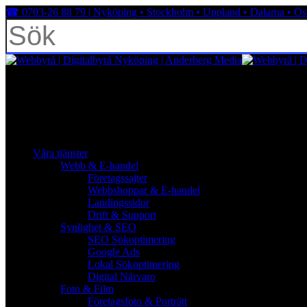
Skip
☎︎ 0703-26 88 79 | Nyköping • Stockholm • Uppland • Dalarna • Ös
to
main
content
Close
Search
facebook
linkedin
youtube
instagram
search
Menu
Menu
search
Menu
Våra tjänster
Webb & E-handel
Företagssajter
Webbshoppar & E-handel
Landingssidor
Drift & Support
Synlighet & SEO
SEO Sökoptimering
Google Ads
Lokal Sökoptimering
Digital Närvaro
Foto & Film
Företagsfoto & Porträtt