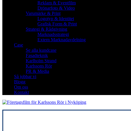
Reklam & Eventfilm
Drönarfoto & Video
Varumärke & Print
Logotyp & Identitet
Grafisk Form & Print
Strategi & Rådgivning
Marknadsstrategi
Extern Marknadavdelning
Case
Se alla kundcase
Fasadteknik
Karlholm Strand
Karlssons Rör
PR & Media
Så jobbar vi
Blogg
Om oss
Kontakt