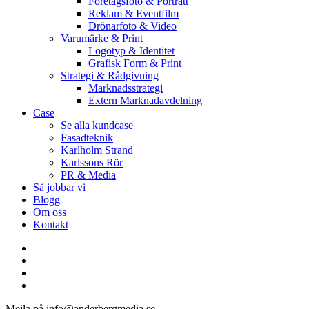
Företagsfoto & Porträtt
Reklam & Eventfilm
Drönarfoto & Video
Varumärke & Print
Logotyp & Identitet
Grafisk Form & Print
Strategi & Rådgivning
Marknadsstrategi
Extern Marknadavdelning
Case
Se alla kundcase
Fasadteknik
Karlholm Strand
Karlssons Rör
PR & Media
Så jobbar vi
Blogg
Om oss
Kontakt
facebook
linkedin
youtube
instagram
Mejla på info@anderbergmedia.se