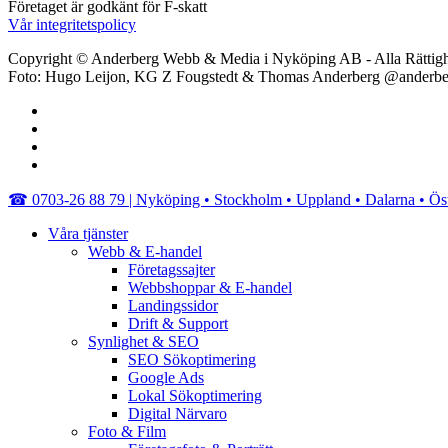
Företaget är godkänt för F-skatt
Vår integritetspolicy
Copyright © Anderberg Webb & Media i Nyköping AB - Alla Rättigh
Foto: Hugo Leijon, KG Z Fougstedt & Thomas Anderberg @anderb
facebook
linkedin
youtube
instagram
Close
☎︎ 0703-26 88 79 | Nyköping • Stockholm • Uppland • Dalarna • Ös
Menu
Våra tjänster
Webb & E-handel
Företagssajter
Webbshoppar & E-handel
Landingssidor
Drift & Support
Synlighet & SEO
SEO Sökoptimering
Google Ads
Lokal Sökoptimering
Digital Närvaro
Foto & Film