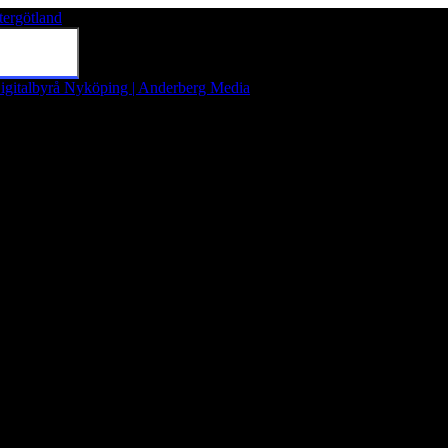
tergötland
Tryck på Enter för att söka eller tryck på Esc för att stänga