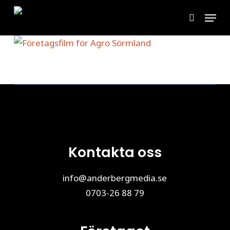
Skip
Menu
to
search
main
content
Kontakta oss
info@anderbergmedia.se
0703-26 88 79