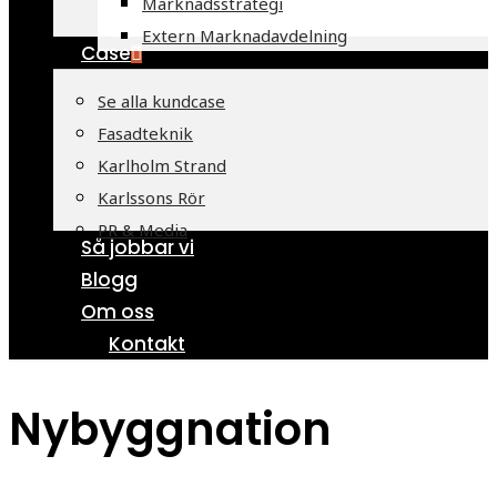
Marknadsstrategi
Extern Marknadavdelning
Case
Se alla kundcase
Fasadteknik
Karlholm Strand
Karlssons Rör
PR & Media
Så jobbar vi
Blogg
Om oss
Kontakt
Nybyggnation