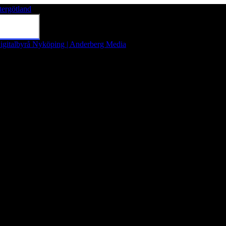
tergötland
Tryck på Enter för att söka eller tryck på Esc för att stänga