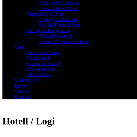
Reklam & Eventfilm
Drönarfoto & Video
Varumärke & Print
Logotyp & Identitet
Grafisk Form & Print
Strategi & Rådgivning
Marknadsstrategi
Extern Marknadavdelning
Case
Se alla kundcase
Fasadteknik
Karlholm Strand
Karlssons Rör
PR & Media
Så jobbar vi
Blogg
Om oss
Kontakt
Hotell / Logi