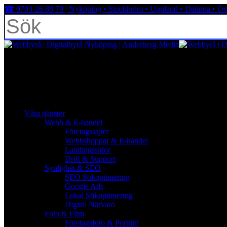
Skip
☎︎ 0703-26 88 79 | Nyköping • Stockholm • Uppland • Dalarna • Ös
to
main
content
Close
Search
facebook
linkedin
youtube
instagram
search
Menu
Menu
search
Menu
Våra tjänster
Webb & E-handel
Företagssajter
Webbshoppar & E-handel
Landingssidor
Drift & Support
Synlighet & SEO
SEO Sökoptimering
Google Ads
Lokal Sökoptimering
Digital Närvaro
Foto & Film
Företagsfoto & Porträtt