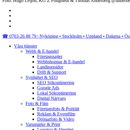
Foto: Hugo Leijon, KG Z Fougstedt & Thomas Anderberg @anderb
facebook
linkedin
youtube
instagram
Close
☎︎ 0703-26 88 79 | Nyköping • Stockholm • Uppland • Dalarna • Ös
Menu
Våra tjänster
Webb & E-handel
Företagssajter
Webbshoppar & E-handel
Landingssidor
Drift & Support
Synlighet & SEO
SEO Sökoptimering
Google Ads
Lokal Sökoptimering
Digital Närvaro
Foto & Film
Företagsfoto & Porträtt
Reklam & Eventfilm
Drönarfoto & Video
Varumärke & Print
Logotyp & Identitet