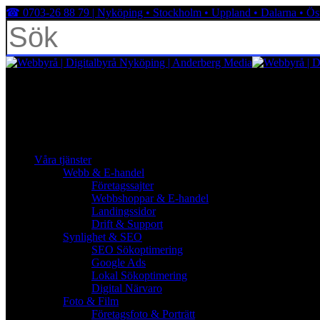
Skip
☎︎ 0703-26 88 79 | Nyköping • Stockholm • Uppland • Dalarna • Ös
to
main
content
Close
Search
facebook
linkedin
youtube
instagram
search
Menu
Menu
search
Menu
Våra tjänster
Webb & E-handel
Företagssajter
Webbshoppar & E-handel
Landingssidor
Drift & Support
Synlighet & SEO
SEO Sökoptimering
Google Ads
Lokal Sökoptimering
Digital Närvaro
Foto & Film
Företagsfoto & Porträtt