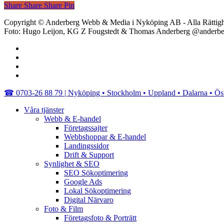
Share
Share
Share
Share
Pin
Copyright © Anderberg Webb & Media i Nyköping AB - Alla Rättigh
Foto: Hugo Leijon, KG Z Fougstedt & Thomas Anderberg @anderb
facebook
linkedin
youtube
instagram
Close
☎︎ 0703-26 88 79 | Nyköping • Stockholm • Uppland • Dalarna • Ös
Menu
Våra tjänster
Webb & E-handel
Företagssajter
Webbshoppar & E-handel
Landingssidor
Drift & Support
Synlighet & SEO
SEO Sökoptimering
Google Ads
Lokal Sökoptimering
Digital Närvaro
Foto & Film
Företagsfoto & Porträtt