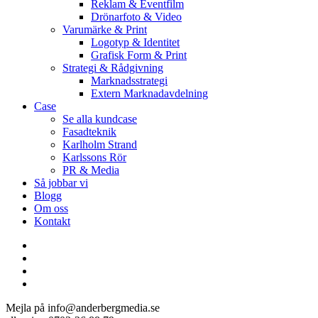
Reklam & Eventfilm
Drönarfoto & Video
Varumärke & Print
Logotyp & Identitet
Grafisk Form & Print
Strategi & Rådgivning
Marknadsstrategi
Extern Marknadavdelning
Case
Se alla kundcase
Fasadteknik
Karlholm Strand
Karlssons Rör
PR & Media
Så jobbar vi
Blogg
Om oss
Kontakt
facebook
linkedin
youtube
instagram
Mejla på info@anderbergmedia.se