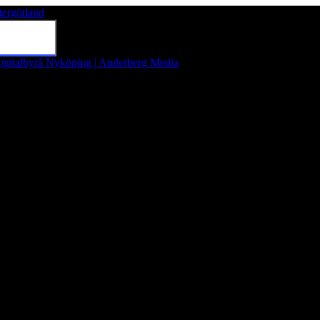
tergötland
Tryck på Enter för att söka eller tryck på Esc för att stänga