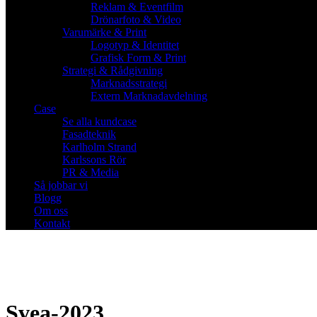
Reklam & Eventfilm
Drönarfoto & Video
Varumärke & Print
Logotyp & Identitet
Grafisk Form & Print
Strategi & Rådgivning
Marknadsstrategi
Extern Marknadavdelning
Case
Se alla kundcase
Fasadteknik
Karlholm Strand
Karlssons Rör
PR & Media
Så jobbar vi
Blogg
Om oss
Kontakt
Svea-2023