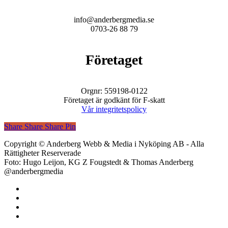
info@anderbergmedia.se
0703-26 88 79
Företaget
Orgnr: 559198-0122
Företaget är godkänt för F-skatt
Vår integritetspolicy
Share
Share
Share
Share
Pin
Copyright © Anderberg Webb & Media i Nyköping AB - Alla
Rättigheter Reserverade
Foto: Hugo Leijon, KG Z Fougstedt & Thomas Anderberg
@anderbergmedia
facebook
linkedin
youtube
instagram