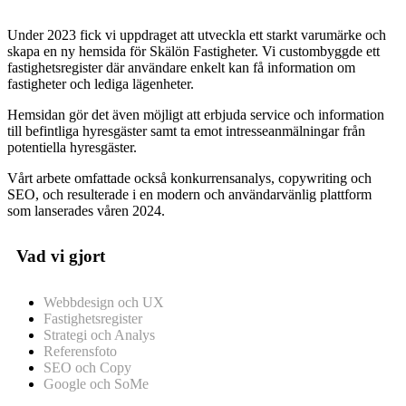
Under 2023 fick vi uppdraget att utveckla ett starkt varumärke och
skapa en ny hemsida för Skälön Fastigheter. Vi custombyggde ett
fastighetsregister där användare enkelt kan få information om
fastigheter och lediga lägenheter.
Hemsidan gör det även möjligt att erbjuda service och information
till befintliga hyresgäster samt ta emot intresseanmälningar från
potentiella hyresgäster.
Vårt arbete omfattade också konkurrensanalys, copywriting och
SEO, och resulterade i en modern och användarvänlig plattform
som lanserades våren 2024.
Vad vi gjort
Webbdesign och UX
Fastighetsregister
Strategi och Analys
Referensfoto
SEO och Copy
Google och SoMe