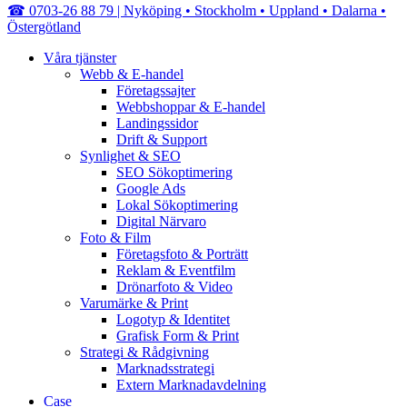
Close
☎︎ 0703-26 88 79 | Nyköping • Stockholm • Uppland • Dalarna •
Menu
Östergötland
Våra tjänster
Webb & E-handel
Företagssajter
Webbshoppar & E-handel
Landingssidor
Drift & Support
Synlighet & SEO
SEO Sökoptimering
Google Ads
Lokal Sökoptimering
Digital Närvaro
Foto & Film
Företagsfoto & Porträtt
Reklam & Eventfilm
Drönarfoto & Video
Varumärke & Print
Logotyp & Identitet
Grafisk Form & Print
Strategi & Rådgivning
Marknadsstrategi
Extern Marknadavdelning
Case