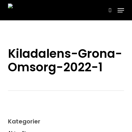
Skip
Menu
to
search
main
content
Kiladalens-Grona-
Omsorg-2022-1
Kategorier