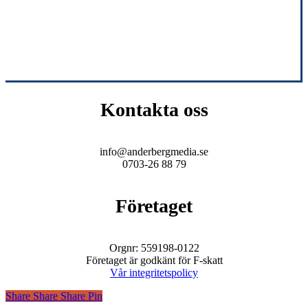
Kontakta oss
info@anderbergmedia.se
0703-26 88 79
Företaget
Orgnr: 559198-0122
Företaget är godkänt för F-skatt
Vår integritetspolicy
Share
Share
Share
Share
Pin