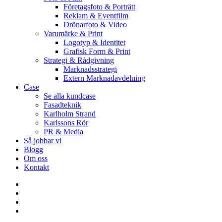
Företagsfoto & Porträtt
Reklam & Eventfilm
Drönarfoto & Video
Varumärke & Print
Logotyp & Identitet
Grafisk Form & Print
Strategi & Rådgivning
Marknadsstrategi
Extern Marknadavdelning
Case
Se alla kundcase
Fasadteknik
Karlholm Strand
Karlssons Rör
PR & Media
Så jobbar vi
Blogg
Om oss
Kontakt
facebook
linkedin
youtube
instagram