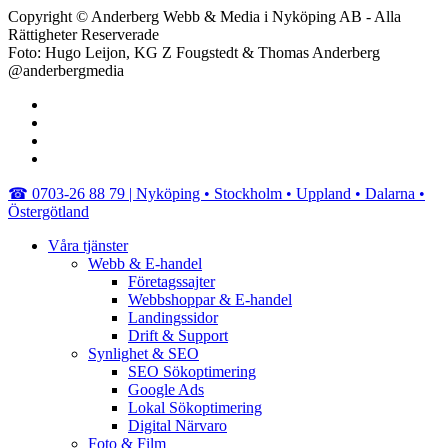
Copyright © Anderberg Webb & Media i Nyköping AB - Alla
Rättigheter Reserverade
Foto: Hugo Leijon, KG Z Fougstedt & Thomas Anderberg
@anderbergmedia
facebook
linkedin
youtube
instagram
Close
☎︎ 0703-26 88 79 | Nyköping • Stockholm • Uppland • Dalarna •
Menu
Östergötland
Våra tjänster
Webb & E-handel
Företagssajter
Webbshoppar & E-handel
Landingssidor
Drift & Support
Synlighet & SEO
SEO Sökoptimering
Google Ads
Lokal Sökoptimering
Digital Närvaro
Foto & Film