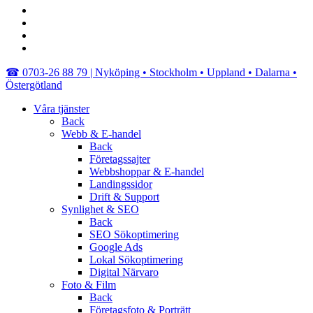
facebook
linkedin
youtube
instagram
Close
☎︎ 0703-26 88 79 | Nyköping • Stockholm • Uppland • Dalarna •
Menu
Östergötland
Våra tjänster
Back
Webb & E-handel
Back
Företagssajter
Webbshoppar & E-handel
Landingssidor
Drift & Support
Synlighet & SEO
Back
SEO Sökoptimering
Google Ads
Lokal Sökoptimering
Digital Närvaro
Foto & Film
Back
Företagsfoto & Porträtt