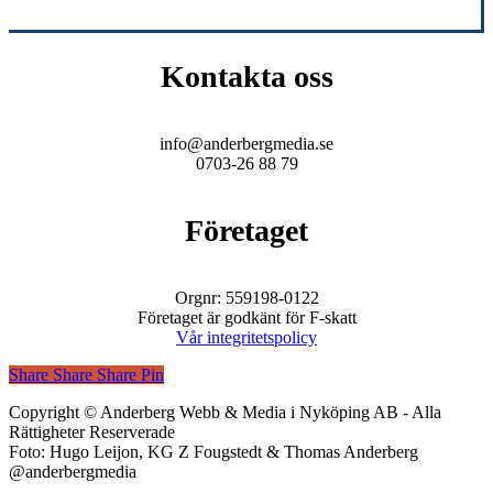
Kontakta oss
info@anderbergmedia.se
0703-26 88 79
Företaget
Orgnr: 559198-0122
Företaget är godkänt för F-skatt
Vår integritetspolicy
Share
Share
Share
Share
Pin
Copyright © Anderberg Webb & Media i Nyköping AB - Alla
Rättigheter Reserverade
Foto: Hugo Leijon, KG Z Fougstedt & Thomas Anderberg
@anderbergmedia