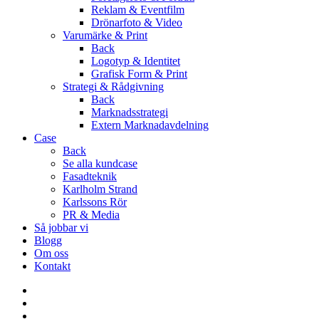
Reklam & Eventfilm
Drönarfoto & Video
Varumärke & Print
Back
Logotyp & Identitet
Grafisk Form & Print
Strategi & Rådgivning
Back
Marknadsstrategi
Extern Marknadavdelning
Case
Back
Se alla kundcase
Fasadteknik
Karlholm Strand
Karlssons Rör
PR & Media
Så jobbar vi
Blogg
Om oss
Kontakt
facebook
linkedin
youtube