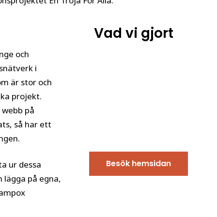
sprojektet En Tröja För Alla.
Vad vi gjort
nge och
snätverk i
m är stor och
ka projekt.
a webb på
ts, så har ett
ngen.
Besök hemsidan
fta ur dessa
h lägga på egna,
 Campox