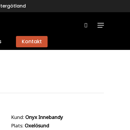
stergötland
search
Menu
s
Kontakt
Kund:
Onyx Innebandy
Plats:
Oxelösund