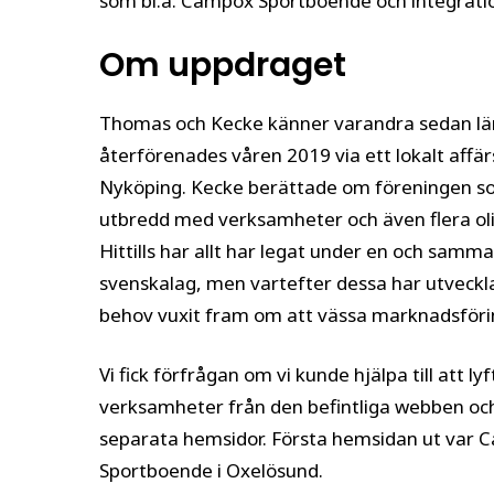
som bl.a. Campox Sportboende och integration
Om uppdraget
Thomas och Kecke känner varandra sedan lä
återförenades våren 2019 via ett lokalt affär
Nyköping. Kecke berättade om föreningen so
utbredd med verksamheter och även flera oli
Hittills har allt har legat under en och samm
svenskalag, men vartefter dessa har utveckla
behov vuxit fram om att vässa marknadsföri
Vi fick förfrågan om vi kunde hjälpa till att ly
verksamheter från den befintliga webben oc
separata hemsidor. Första hemsidan ut var
Sportboende i Oxelösund.