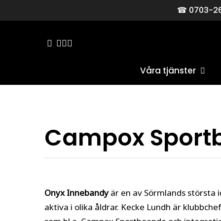
Skip
☎︎ 0703-26
to
main
facebook
linkedin
youtube
instagram
content
Våra tjänster
Tryck på Enter för att söka eller tryck på Esc 
Campox Sport
Onyx Innebandy
är en av Sörmlands största 
aktiva i olika åldrar. Kecke Lundh är klubbche