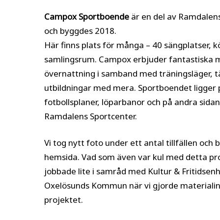
Campox Sportboende
är en del av Ramdalen
och byggdes 2018.
Här finns plats för många – 40 sängplatser, k
samlingsrum. Campox erbjuder fantastiska m
övernattning i samband med träningsläger, tä
utbildningar med mera. Sportboendet ligger pr
fotbollsplaner, löparbanor och på andra sidan
Ramdalens Sportcenter.
Vi tog nytt foto under ett antal tillfällen och
hemsida. Vad som även var kul med detta proj
jobbade lite i samråd med Kultur & Fritidsen
Oxelösunds Kommun när vi gjorde materialins
projektet.