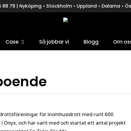
 88 79 | Nyköping • Stockholm • Uppland • Dalarna • Ö
Case
Så jobbar vi
Blogg
Om os
för att stänga fönstret.
boende
idrottsföreningar för inomhusidrott med runt 600
f i Onyx, och har varit med och startat ett antal projekt