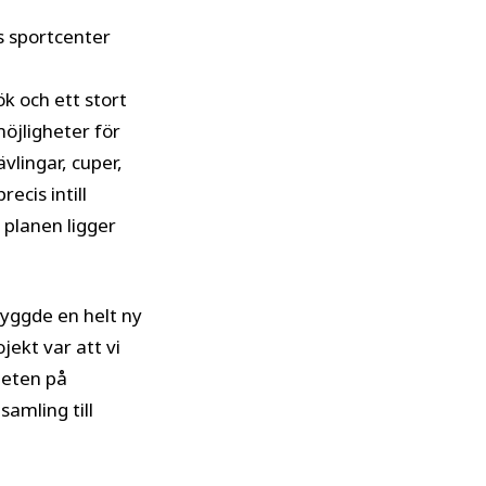
s sportcenter
ök och ett stort
öjligheter för
vlingar, cuper,
ecis intill
 planen ligger
 byggde en helt ny
ekt var att vi
heten på
amling till