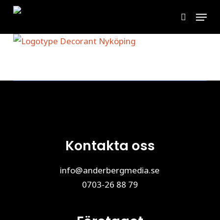
Skip
Menu
to
search
main
content
Kontakta oss
info@anderbergmedia.se
0703-26 88 79