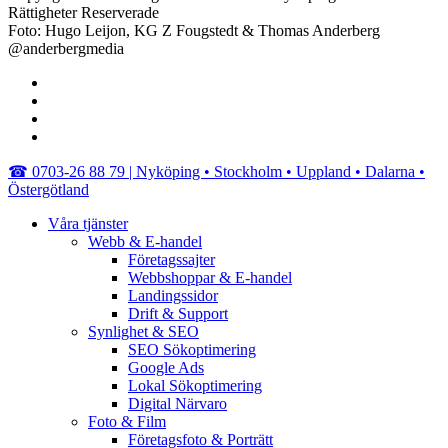
Rättigheter Reserverade
Foto: Hugo Leijon, KG Z Fougstedt & Thomas Anderberg
@anderbergmedia
facebook
linkedin
youtube
instagram
Close
☎︎ 0703-26 88 79 | Nyköping • Stockholm • Uppland • Dalarna •
Menu
Östergötland
Våra tjänster
Webb & E-handel
Företagssajter
Webbshoppar & E-handel
Landingssidor
Drift & Support
Synlighet & SEO
SEO Sökoptimering
Google Ads
Lokal Sökoptimering
Digital Närvaro
Foto & Film
Företagsfoto & Porträtt