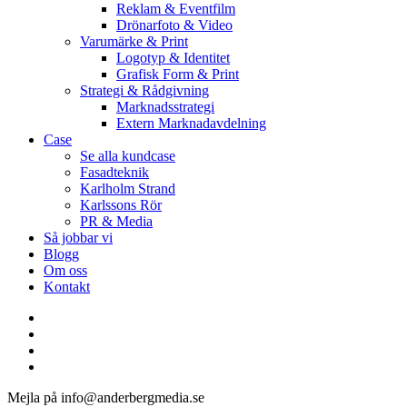
Reklam & Eventfilm
Drönarfoto & Video
Varumärke & Print
Logotyp & Identitet
Grafisk Form & Print
Strategi & Rådgivning
Marknadsstrategi
Extern Marknadavdelning
Case
Se alla kundcase
Fasadteknik
Karlholm Strand
Karlssons Rör
PR & Media
Så jobbar vi
Blogg
Om oss
Kontakt
facebook
linkedin
youtube
instagram
Mejla på info@anderbergmedia.se