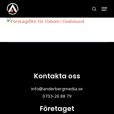
Skip
Menu
to
search
main
content
Kontakta oss
info@anderbergmedia.se
0703-26 88 79
Företaget