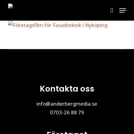
Skip
Menu
to
search
main
content
Kontakta oss
info@anderbergmedia.se
0703-26 88 79