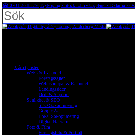
Skip
☎︎ 0703-26 88 79 | Nyköping • Stockholm • Uppland • Dalarna • Ös
to
main
content
Close
Search
facebook
linkedin
youtube
instagram
search
Menu
Menu
search
Menu
Våra tjänster
Webb & E-handel
Företagssajter
Webbshoppar & E-handel
Landingssidor
Drift & Support
Synlighet & SEO
SEO Sökoptimering
Google Ads
Lokal Sökoptimering
Digital Närvaro
Foto & Film
Företagsfoto & Porträtt