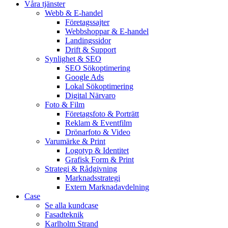
Våra tjänster
Webb & E-handel
Företagssajter
Webbshoppar & E-handel
Landingssidor
Drift & Support
Synlighet & SEO
SEO Sökoptimering
Google Ads
Lokal Sökoptimering
Digital Närvaro
Foto & Film
Företagsfoto & Porträtt
Reklam & Eventfilm
Drönarfoto & Video
Varumärke & Print
Logotyp & Identitet
Grafisk Form & Print
Strategi & Rådgivning
Marknadsstrategi
Extern Marknadavdelning
Case
Se alla kundcase
Fasadteknik
Karlholm Strand