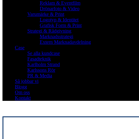
Reklam & Eventfilm
Drönarfoto & Video
Varumärke & Print
Logotyp & Identitet
Grafisk Form & Print
Strategi & Rådgivning
Marknadsstrategi
Extern Marknadavdelning
Case
Se alla kundcase
Fasadteknik
Karlholm Strand
Karlssons Rör
PR & Media
Så jobbar vi
Blogg
Om oss
Kontakt