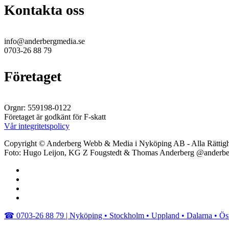
Kontakta oss
info@anderbergmedia.se
0703-26 88 79
Företaget
Orgnr: 559198-0122
Företaget är godkänt för F-skatt
Vår integritetspolicy
Copyright © Anderberg Webb & Media i Nyköping AB - Alla Rättigh
Foto: Hugo Leijon, KG Z Fougstedt & Thomas Anderberg @anderb
facebook
linkedin
youtube
instagram
Close
☎︎ 0703-26 88 79 | Nyköping • Stockholm • Uppland • Dalarna • Ös
Menu