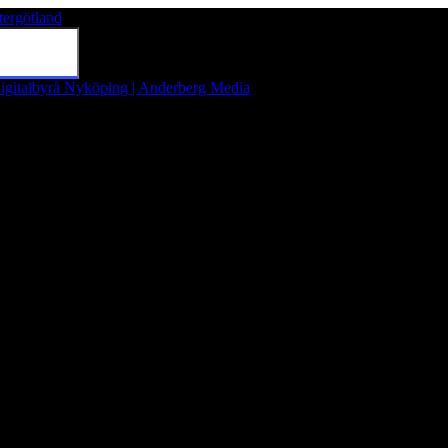
tergötland
Tryck på Enter för att söka eller tryck på Esc för att stänga