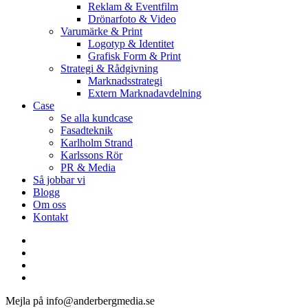
Reklam & Eventfilm
Drönarfoto & Video
Varumärke & Print
Logotyp & Identitet
Grafisk Form & Print
Strategi & Rådgivning
Marknadsstrategi
Extern Marknadavdelning
Case
Se alla kundcase
Fasadteknik
Karlholm Strand
Karlssons Rör
PR & Media
Så jobbar vi
Blogg
Om oss
Kontakt
facebook
linkedin
youtube
instagram
Mejla på info@anderbergmedia.se