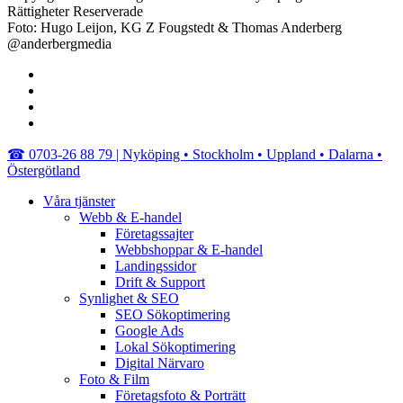
Rättigheter Reserverade
Foto: Hugo Leijon, KG Z Fougstedt & Thomas Anderberg
@anderbergmedia
facebook
linkedin
youtube
instagram
Close
☎︎ 0703-26 88 79 | Nyköping • Stockholm • Uppland • Dalarna •
Menu
Östergötland
Våra tjänster
Webb & E-handel
Företagssajter
Webbshoppar & E-handel
Landingssidor
Drift & Support
Synlighet & SEO
SEO Sökoptimering
Google Ads
Lokal Sökoptimering
Digital Närvaro
Foto & Film
Företagsfoto & Porträtt