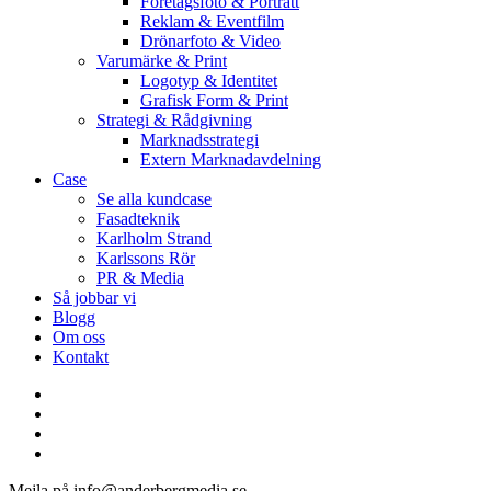
Företagsfoto & Porträtt
Reklam & Eventfilm
Drönarfoto & Video
Varumärke & Print
Logotyp & Identitet
Grafisk Form & Print
Strategi & Rådgivning
Marknadsstrategi
Extern Marknadavdelning
Case
Se alla kundcase
Fasadteknik
Karlholm Strand
Karlssons Rör
PR & Media
Så jobbar vi
Blogg
Om oss
Kontakt
facebook
linkedin
youtube
instagram
Mejla på info@anderbergmedia.se