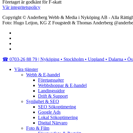
Företaget är godkänt för F-skatt
Vår integritetspolicy
Copyright © Anderberg Webb & Media i Nyköping AB - Alla Rättigh
Foto: Hugo Leijon, KG Z Fougstedt & Thomas Anderberg @anderb
facebook
linkedin
youtube
instagram
Close
☎︎ 0703-26 88 79 | Nyköping • Stockholm • Uppland • Dalarna • Ös
Menu
Våra tjänster
Webb & E-handel
Företagssajter
Webbshoppar & E-handel
Landingssidor
Drift & Support
Synlighet & SEO
SEO Sökoptimering
Google Ads
Lokal Sökoptimering
Digital Närvaro
Foto & Film