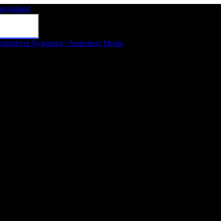
tergötland
Tryck på Enter för att söka eller tryck på Esc för att stänga