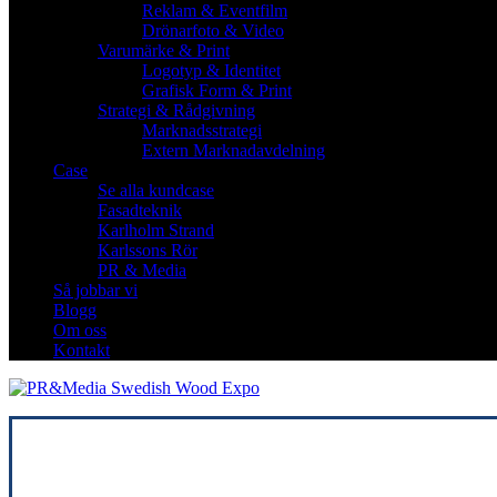
Reklam & Eventfilm
Drönarfoto & Video
Varumärke & Print
Logotyp & Identitet
Grafisk Form & Print
Strategi & Rådgivning
Marknadsstrategi
Extern Marknadavdelning
Case
Se alla kundcase
Fasadteknik
Karlholm Strand
Karlssons Rör
PR & Media
Så jobbar vi
Blogg
Om oss
Kontakt