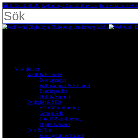
Skip
☎︎ 0703-26 88 79 | Nyköping • Stockholm • Uppland • Dalarna • Ös
to
main
content
Close
Search
facebook
linkedin
youtube
instagram
search
Menu
Menu
search
Menu
Våra tjänster
Webb & E-handel
Företagssajter
Webbshoppar & E-handel
Landingssidor
Drift & Support
Synlighet & SEO
SEO Sökoptimering
Google Ads
Lokal Sökoptimering
Digital Närvaro
Foto & Film
Företagsfoto & Porträtt