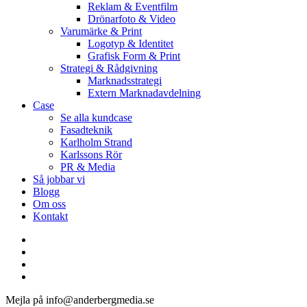
Reklam & Eventfilm
Drönarfoto & Video
Varumärke & Print
Logotyp & Identitet
Grafisk Form & Print
Strategi & Rådgivning
Marknadsstrategi
Extern Marknadavdelning
Case
Se alla kundcase
Fasadteknik
Karlholm Strand
Karlssons Rör
PR & Media
Så jobbar vi
Blogg
Om oss
Kontakt
facebook
linkedin
youtube
instagram
Mejla på info@anderbergmedia.se