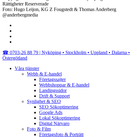
Rättigheter Reserverade
Foto: Hugo Leijon, KG Z Fougstedt & Thomas Anderberg
@anderbergmedia
facebook
linkedin
youtube
instagram
Close
☎︎ 0703-26 88 79 | Nyköping • Stockholm • Uppland • Dalarna •
Menu
Östergötland
Våra tjänster
Webb & E-handel
Företagssajter
Webbshoppar & E-handel
Landingssidor
Drift & Support
Synlighet & SEO
SEO Sökoptimering
Google Ads
Lokal Sökoptimering
Digital Närvaro
Foto & Film
Företagsfoto & Porträtt