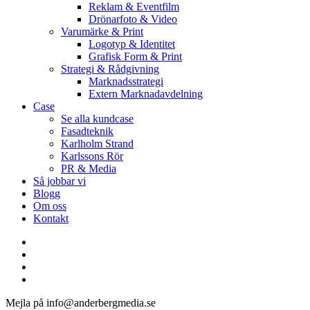
Reklam & Eventfilm
Drönarfoto & Video
Varumärke & Print
Logotyp & Identitet
Grafisk Form & Print
Strategi & Rådgivning
Marknadsstrategi
Extern Marknadavdelning
Case
Se alla kundcase
Fasadteknik
Karlholm Strand
Karlssons Rör
PR & Media
Så jobbar vi
Blogg
Om oss
Kontakt
facebook
linkedin
youtube
instagram
Mejla på info@anderbergmedia.se