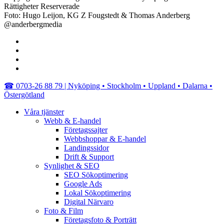
Rättigheter Reserverade
Foto: Hugo Leijon, KG Z Fougstedt & Thomas Anderberg
@anderbergmedia
facebook
linkedin
youtube
instagram
Close
☎︎ 0703-26 88 79 | Nyköping • Stockholm • Uppland • Dalarna •
Menu
Östergötland
Våra tjänster
Webb & E-handel
Företagssajter
Webbshoppar & E-handel
Landingssidor
Drift & Support
Synlighet & SEO
SEO Sökoptimering
Google Ads
Lokal Sökoptimering
Digital Närvaro
Foto & Film
Företagsfoto & Porträtt