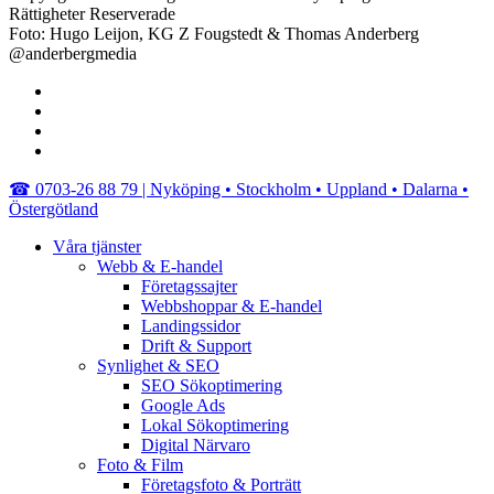
Rättigheter Reserverade
Foto: Hugo Leijon, KG Z Fougstedt & Thomas Anderberg
@anderbergmedia
facebook
linkedin
youtube
instagram
Close
☎︎ 0703-26 88 79 | Nyköping • Stockholm • Uppland • Dalarna •
Menu
Östergötland
Våra tjänster
Webb & E-handel
Företagssajter
Webbshoppar & E-handel
Landingssidor
Drift & Support
Synlighet & SEO
SEO Sökoptimering
Google Ads
Lokal Sökoptimering
Digital Närvaro
Foto & Film
Företagsfoto & Porträtt