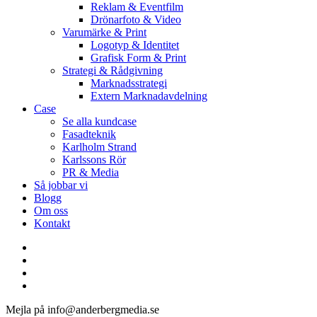
Reklam & Eventfilm
Drönarfoto & Video
Varumärke & Print
Logotyp & Identitet
Grafisk Form & Print
Strategi & Rådgivning
Marknadsstrategi
Extern Marknadavdelning
Case
Se alla kundcase
Fasadteknik
Karlholm Strand
Karlssons Rör
PR & Media
Så jobbar vi
Blogg
Om oss
Kontakt
facebook
linkedin
youtube
instagram
Mejla på info@anderbergmedia.se