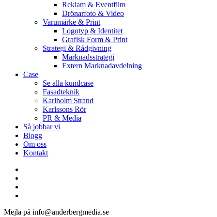
Reklam & Eventfilm
Drönarfoto & Video
Varumärke & Print
Logotyp & Identitet
Grafisk Form & Print
Strategi & Rådgivning
Marknadsstrategi
Extern Marknadavdelning
Case
Se alla kundcase
Fasadteknik
Karlholm Strand
Karlssons Rör
PR & Media
Så jobbar vi
Blogg
Om oss
Kontakt
facebook
linkedin
youtube
instagram
Mejla på info@anderbergmedia.se