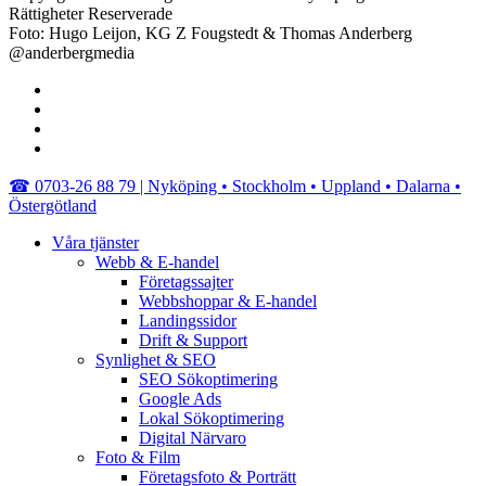
Rättigheter Reserverade
Foto: Hugo Leijon, KG Z Fougstedt & Thomas Anderberg
@anderbergmedia
facebook
linkedin
youtube
instagram
Close
☎︎ 0703-26 88 79 | Nyköping • Stockholm • Uppland • Dalarna •
Menu
Östergötland
Våra tjänster
Webb & E-handel
Företagssajter
Webbshoppar & E-handel
Landingssidor
Drift & Support
Synlighet & SEO
SEO Sökoptimering
Google Ads
Lokal Sökoptimering
Digital Närvaro
Foto & Film
Företagsfoto & Porträtt