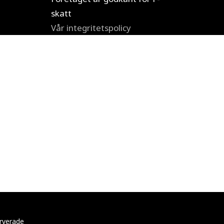
skatt
Vår integritetspolicy
erverade