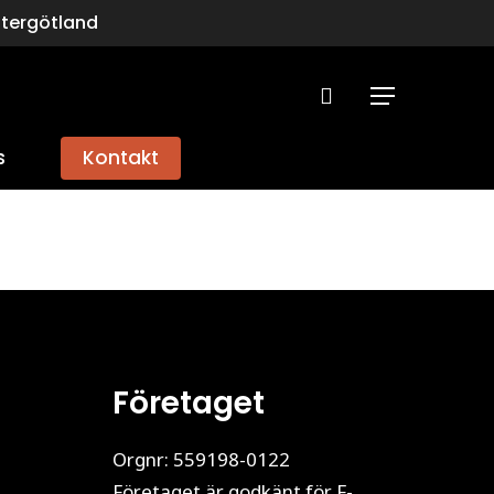
stergötland
search
Menu
s
Kontakt
Företaget
Orgnr: 559198-0122
Företaget är godkänt för F-