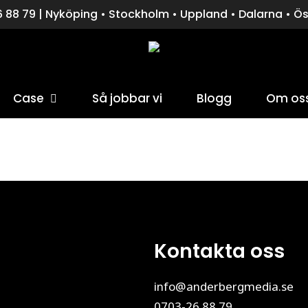
 88 79 | Nyköping • Stockholm • Uppland • Dalarna • Ö
Case
Så jobbar vi
Blogg
Om os
för att stänga fönstret.
Kontakta oss
info@anderbergmedia.se
0703-26 88 79