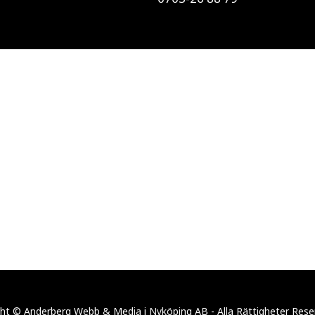
ht © Anderberg Webb & Media i Nyköping AB - Alla Rättigheter Res