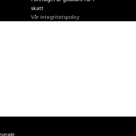
skatt
Vår integritetspolicy
erverade