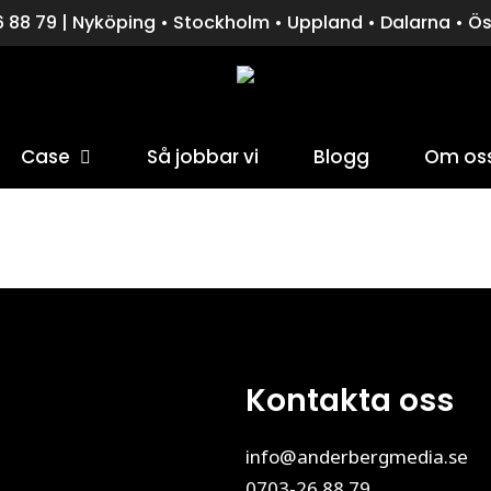
 88 79 | Nyköping • Stockholm • Uppland • Dalarna • Ö
Case
Så jobbar vi
Blogg
Om os
för att stänga fönstret.
Kontakta oss
info@anderbergmedia.se
0703-26 88 79