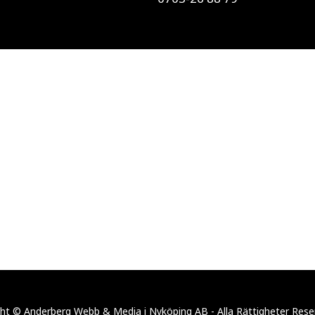
ht © Anderberg Webb & Media i Nyköping AB - Alla Rättigheter Res