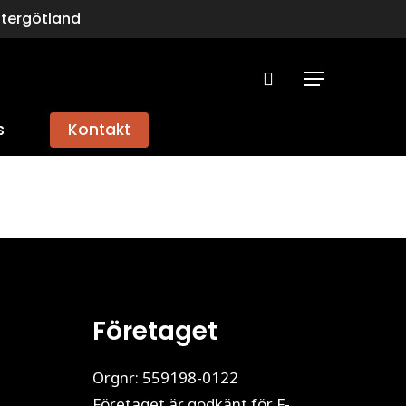
stergötland
search
Menu
s
Kontakt
Företaget
Orgnr: 559198-0122
Företaget är godkänt för F-