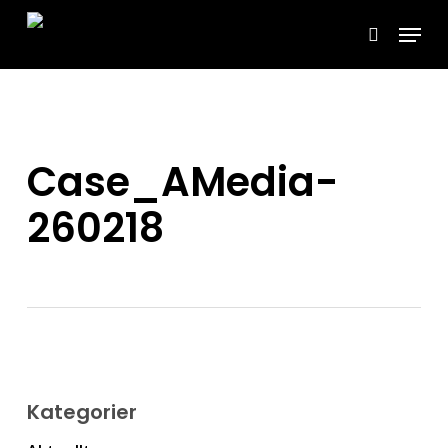
Skip
Menu
to
search
main
content
Case_AMedia-
260218
Kategorier