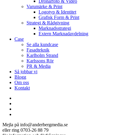
Drönarfoto & Video
Varumärke & Print
Logotyp & Identitet
Grafisk Form & Print
Strategi & Rådgivning
Marknadsstrategi
Extern Marknadavdelning
Case
Se alla kundcase
Fasadteknik
Karlholm Strand
Karlssons Rör
PR & Media
Så jobbar vi
Blogg
Om oss
Kontakt
facebook
linkedin
youtube
instagram
Mejla på info@anderbergmedia.se
eller ring 0703-26 88 79