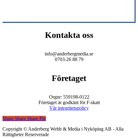
Kontakta oss
info@anderbergmedia.se
0703-26 88 79
Företaget
Orgnr: 559198-0122
Företaget är godkänt för F-skatt
Vår integritetspolicy
Share
Share
Share
Share
Pin
Copyright © Anderberg Webb & Media i Nyköping AB - Alla
Rättigheter Reserverade