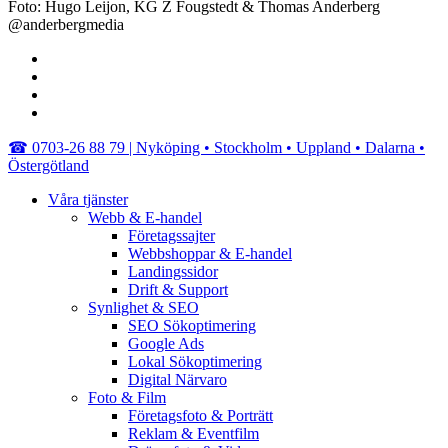
Foto: Hugo Leijon, KG Z Fougstedt & Thomas Anderberg
@anderbergmedia
facebook
linkedin
youtube
instagram
Close
☎︎ 0703-26 88 79 | Nyköping • Stockholm • Uppland • Dalarna •
Menu
Östergötland
Våra tjänster
Webb & E-handel
Företagssajter
Webbshoppar & E-handel
Landingssidor
Drift & Support
Synlighet & SEO
SEO Sökoptimering
Google Ads
Lokal Sökoptimering
Digital Närvaro
Foto & Film
Företagsfoto & Porträtt
Reklam & Eventfilm