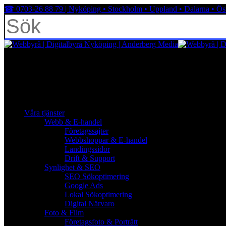
Skip
☎︎ 0703-26 88 79 | Nyköping • Stockholm • Uppland • Dalarna • Ös
to
main
content
Close
Search
facebook
linkedin
youtube
instagram
search
Menu
Menu
search
Menu
Våra tjänster
Webb & E-handel
Företagssajter
Webbshoppar & E-handel
Landingssidor
Drift & Support
Synlighet & SEO
SEO Sökoptimering
Google Ads
Lokal Sökoptimering
Digital Närvaro
Foto & Film
Företagsfoto & Porträtt