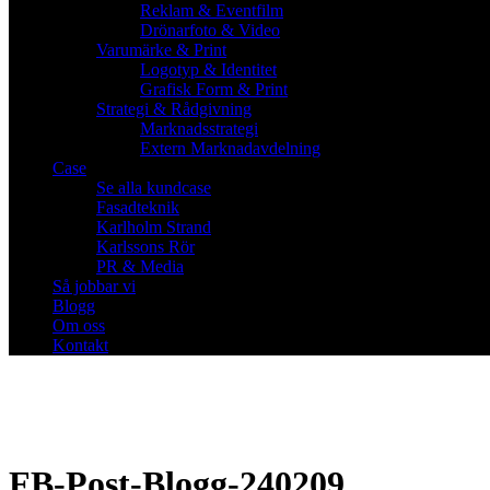
Reklam & Eventfilm
Drönarfoto & Video
Varumärke & Print
Logotyp & Identitet
Grafisk Form & Print
Strategi & Rådgivning
Marknadsstrategi
Extern Marknadavdelning
Case
Se alla kundcase
Fasadteknik
Karlholm Strand
Karlssons Rör
PR & Media
Så jobbar vi
Blogg
Om oss
Kontakt
FB-Post-Blogg-240209