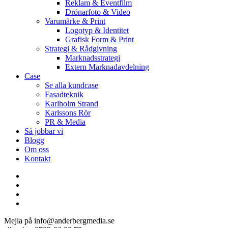
Reklam & Eventfilm
Drönarfoto & Video
Varumärke & Print
Logotyp & Identitet
Grafisk Form & Print
Strategi & Rådgivning
Marknadsstrategi
Extern Marknadavdelning
Case
Se alla kundcase
Fasadteknik
Karlholm Strand
Karlssons Rör
PR & Media
Så jobbar vi
Blogg
Om oss
Kontakt
facebook
linkedin
youtube
instagram
Mejla på info@anderbergmedia.se