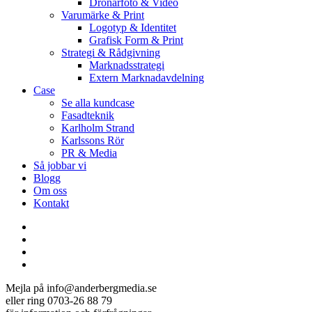
Drönarfoto & Video
Varumärke & Print
Logotyp & Identitet
Grafisk Form & Print
Strategi & Rådgivning
Marknadsstrategi
Extern Marknadavdelning
Case
Se alla kundcase
Fasadteknik
Karlholm Strand
Karlssons Rör
PR & Media
Så jobbar vi
Blogg
Om oss
Kontakt
facebook
linkedin
youtube
instagram
Mejla på info@anderbergmedia.se
eller ring 0703-26 88 79