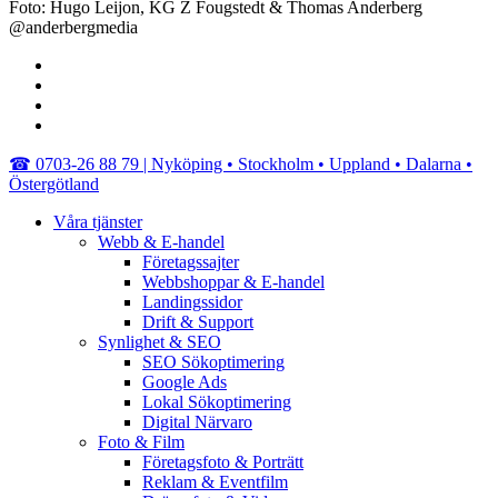
Foto: Hugo Leijon, KG Z Fougstedt & Thomas Anderberg
@anderbergmedia
facebook
linkedin
youtube
instagram
Close
☎︎ 0703-26 88 79 | Nyköping • Stockholm • Uppland • Dalarna •
Menu
Östergötland
Våra tjänster
Webb & E-handel
Företagssajter
Webbshoppar & E-handel
Landingssidor
Drift & Support
Synlighet & SEO
SEO Sökoptimering
Google Ads
Lokal Sökoptimering
Digital Närvaro
Foto & Film
Företagsfoto & Porträtt
Reklam & Eventfilm