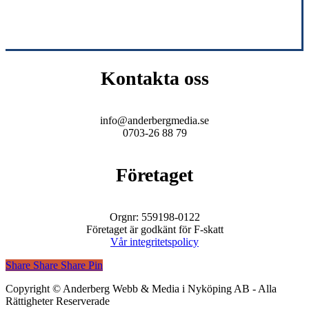
Kontakta oss
info@anderbergmedia.se
0703-26 88 79
Företaget
Orgnr: 559198-0122
Företaget är godkänt för F-skatt
Vår integritetspolicy
Share
Share
Share
Share
Pin
Copyright © Anderberg Webb & Media i Nyköping AB - Alla
Rättigheter Reserverade