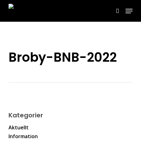
Skip
Menu
to
search
main
content
Broby-BNB-2022
Kategorier
Aktuellt
Information