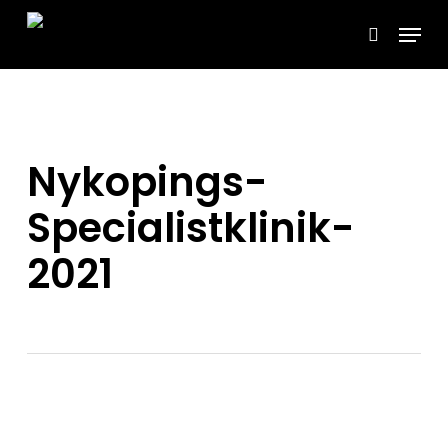
Skip
Menu
to
search
main
content
Nykopings-
Specialistklinik-
2021