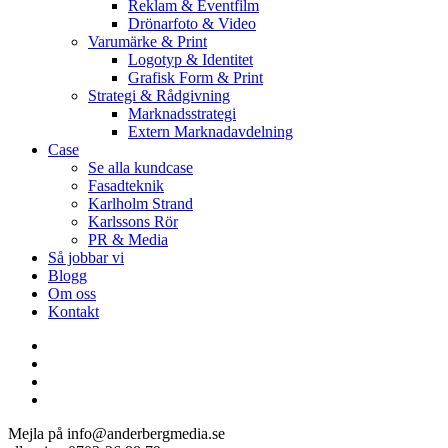
Reklam & Eventfilm
Drönarfoto & Video
Varumärke & Print
Logotyp & Identitet
Grafisk Form & Print
Strategi & Rådgivning
Marknadsstrategi
Extern Marknadavdelning
Case
Se alla kundcase
Fasadteknik
Karlholm Strand
Karlssons Rör
PR & Media
Så jobbar vi
Blogg
Om oss
Kontakt
facebook
linkedin
youtube
instagram
Mejla på info@anderbergmedia.se