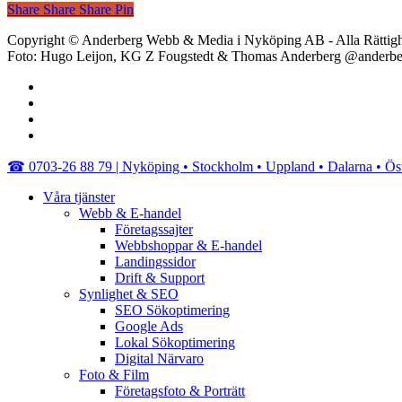
Share
Share
Share
Share
Pin
Copyright © Anderberg Webb & Media i Nyköping AB - Alla Rättigh
Foto: Hugo Leijon, KG Z Fougstedt & Thomas Anderberg @anderb
facebook
linkedin
youtube
instagram
Close
☎︎ 0703-26 88 79 | Nyköping • Stockholm • Uppland • Dalarna • Ös
Menu
Våra tjänster
Webb & E-handel
Företagssajter
Webbshoppar & E-handel
Landingssidor
Drift & Support
Synlighet & SEO
SEO Sökoptimering
Google Ads
Lokal Sökoptimering
Digital Närvaro
Foto & Film
Företagsfoto & Porträtt