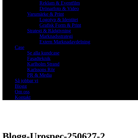
Reklam & Eventfilm
Drönarfoto & Video
Varumärke & Print
Logotyp & Identitet
Grafisk Form & Print
Strategi & Rådgivning
Marknadsstrategi
Extern Marknadavdelning
Case
Se alla kundcase
Fasadteknik
Karlholm Strand
Karlssons Rör
PR & Media
Så jobbar vi
Blogg
Om oss
Kontakt
Blogg-Urospec-250627-2