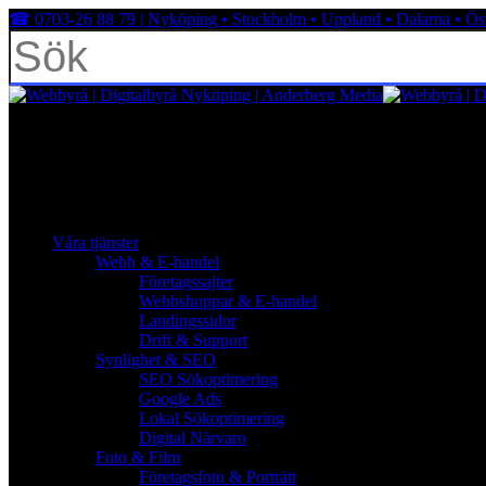
Skip
☎︎ 0703-26 88 79 | Nyköping • Stockholm • Uppland • Dalarna • Ös
to
main
content
Close
Search
facebook
linkedin
youtube
instagram
search
Menu
Menu
search
Menu
Våra tjänster
Webb & E-handel
Företagssajter
Webbshoppar & E-handel
Landingssidor
Drift & Support
Synlighet & SEO
SEO Sökoptimering
Google Ads
Lokal Sökoptimering
Digital Närvaro
Foto & Film
Företagsfoto & Porträtt