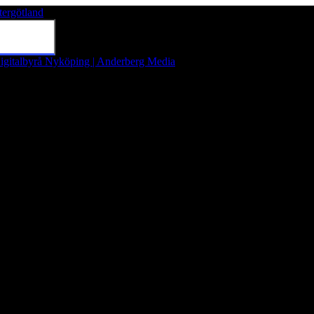
tergötland
Tryck på Enter för att söka eller tryck på Esc för att stänga